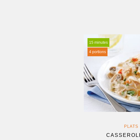
15 minutes
4 portions
PLATS
CASSEROL