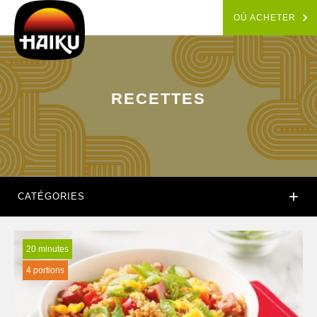
OÙ ACHETER
RECETTES
+
CATÉGORIES
20 minutes
4 portions