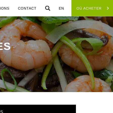
IONS
CONTACT
EN
OÙ ACHETER
ES
ES