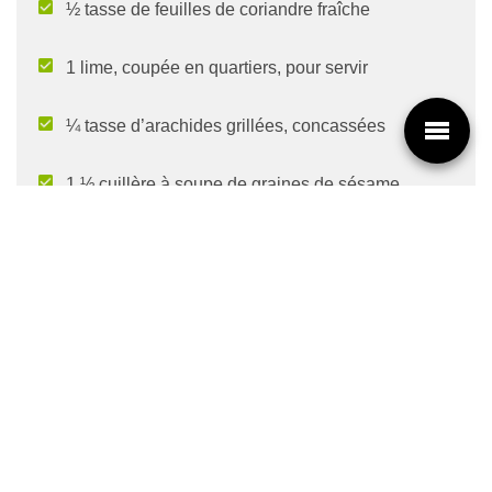
½ tasse de feuilles de coriandre fraîche
1 lime, coupée en quartiers, pour servir
¼ tasse d’arachides grillées, concassées
1 ½ cuillère à soupe de graines de sésame
grillées
Pour le saumon
:
4 filets de saumon
4 cuillères à soupe de sauce teriyaki
Sel et poivre, au goût