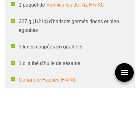
1 paquet de
Vermicelles de Riz HAIKU
227 g (1/2 lb) d'haricots germés rincés et bien
égouttés
3 limes coupées en quartiers
1 c. à thé d'huile de sésame
Coriandre Hachée HAIKU
Sauce Nuoc Cham
Sauce aux piments doux et à la mangue
Sauce Hoisin