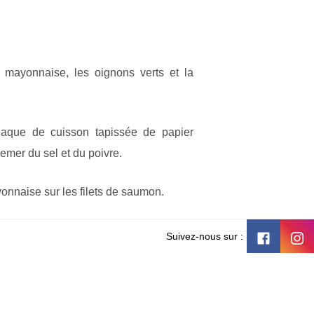
 mayonnaise, les oignons verts et la
laque de cuisson tapissée de papier
semer du sel et du poivre.
nnaise sur les filets de saumon.
ku et le beurre. Parsemer les filets de
Suivez-nous sur :
nt pour le faire adhérer.
 pendant environ 10 minutes ou jusqu'à
ilement à la fourchette et que la Panko