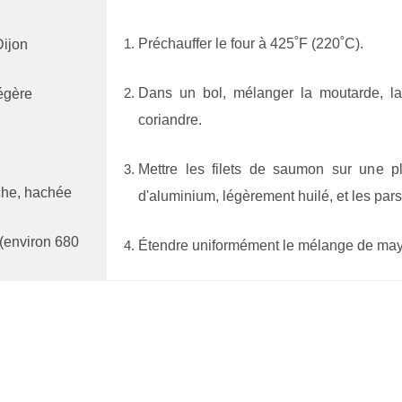
Préchauffer le four à 425˚F (220˚C).
Dijon
Dans un bol, mélanger la moutarde, la
légère
coriandre.
Mettre les filets de saumon sur une p
aîche, hachée
d'aluminium, légèrement huilé, et les par
 (environ 680
Étendre uniformément le mélange de mayo
Dans un petit bol, mélanger Panko de Hai
saumon de ce mélange et presser légèreme
Cuire au four préchauffé à 425˚F (220˚C)
ce que la chair du saumon se défasse fac