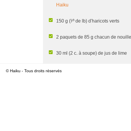
Haiku
150 g (¹⁄³ de lb) d'haricots verts
2 paquets de 85 g chacun de nouill
30 ml (2 c. à soupe) de jus de lime
1 carotte, coupée en juliennes
© Haiku - Tous droits réservés
½ piment thaï rouge émincé