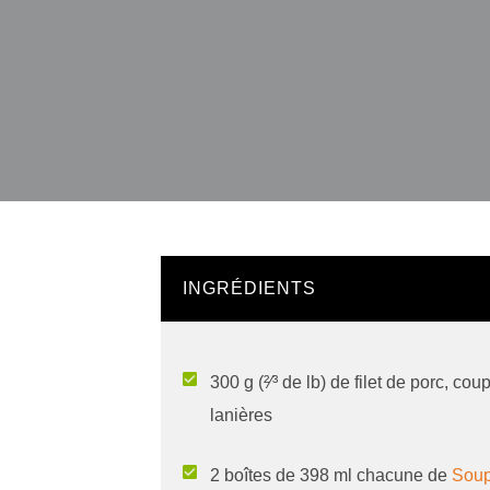
INGRÉDIENTS
300 g (²⁄³ de lb) de filet de porc, co
lanières
2 boîtes de 398 ml chacune de
Sou